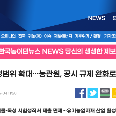
NEWS
오피니언
전국
귀농(어)
이슈
재생에너지
기후위기 / 환경
기자조
한국농어민뉴스 NEWS 당신의 생생한 제보
-04 11:50
식물
·
독성 시험성적서 제출 면제
…
유기농업자재 산업 활성