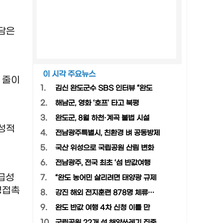
 담은
이 시각 주요뉴스
 줄이
1.
김신 완도군수 SBS 인터뷰 “완도
2.
해남군, 영화 ‘호프’ 타고 북평
3.
완도군, 8월 하천·계곡 불법 시설
성적
4.
전남광주특별시, 친환경 벼 공동방제
5.
국산 위성으로 국립공원 산림 변화
6.
전남광주, 전국 최초 ‘섬 반값여행
급성
7.
“완도 농어민 살리려면 태양광 규제
성접촉
8.
강진 해외 전지훈련 878명 체류…
9.
완도 반값 여행 4차 신청 이틀 만
10.
국립공원 22개 섬 해양쓰레기 집중