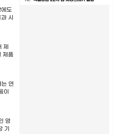
함에도
용과 시
 제
일 제품
는 연
움이
인 영
장 기