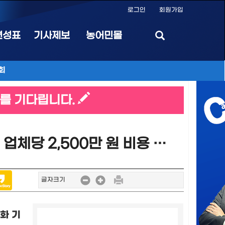
로그인
회원가입
편성표
기사제보
농어민몰
회
를 기다립니다.
유기농업자재 시험성적서 인정범위 확대…농관원, 공시 규제 완화로 업체당 2,500만 원 비용 절감
글자크기
화 기