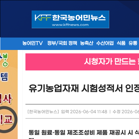
농어민TV
정부/국회 정책
농축산
수산어업
식품
유통
시청자가 만드는 
[한국농어민뉴스]
입력 2026-06-04 11:48
|
수정 2026-06
동일 원료
·
동일 제조조성비 제품 재공시 시 