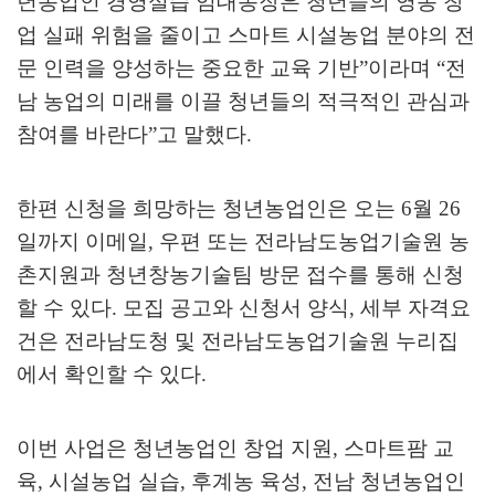
년농업인 경영실습 임대농장은 청년들의 영농 창
업 실패 위험을 줄이고 스마트 시설농업 분야의 전
문 인력을 양성하는 중요한 교육 기반
”
이라며
“
전
남 농업의 미래를 이끌 청년들의 적극적인 관심과
참여를 바란다
”
고 말했다
.
한편 신청을 희망하는 청년농업인은 오는
6
월
26
일까지 이메일
,
우편 또는 전라남도농업기술원 농
촌지원과 청년창농기술팀 방문 접수를 통해 신청
할 수 있다
.
모집 공고와 신청서 양식
,
세부 자격요
건은 전라남도청 및 전라남도농업기술원 누리집
에서 확인할 수 있다
.
이번 사업은 청년농업인 창업 지원
,
스마트팜 교
육
,
시설농업 실습
,
후계농 육성
,
전남 청년농업인