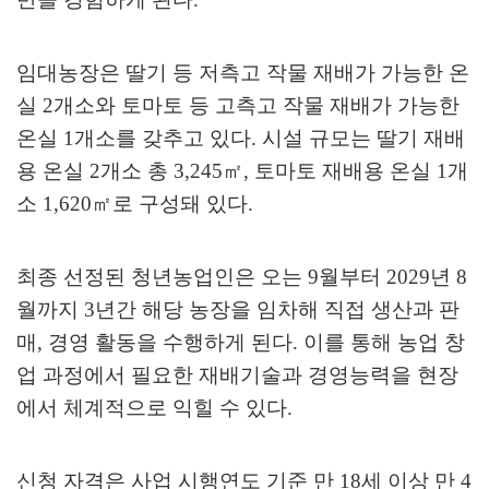
임대농장은 딸기 등 저측고 작물 재배가 가능한 온
실
2
개소와 토마토 등 고측고 작물 재배가 가능한
온실
1
개소를 갖추고 있다
.
시설 규모는 딸기 재배
용 온실
2
개소 총
3,245
㎡
,
토마토 재배용 온실
1
개
소
1,620
㎡
로 구성돼 있다
.
최종 선정된 청년농업인은 오는
9
월부터
2029
년
8
월까지
3
년간 해당 농장을 임차해 직접 생산과 판
매
,
경영 활동을 수행하게 된다
.
이를 통해 농업 창
업 과정에서 필요한 재배기술과 경영능력을 현장
에서 체계적으로 익힐 수 있다
.
신청 자격은 사업 시행연도 기준 만
18
세 이상 만
4