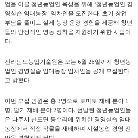
업을 이끌 청년농업인 육성을 위해
‘
청년농업인 경
영실습 임대농장
’
임차인을 모집한다
.
초기 창업
부담을 줄이고 실제 농장 운영 경험을 제공해 청년
들의 안정적인 영농 정착을 지원하기 위한 사업이
다
.
전라남도농업기술원은 오는
6
월
26
일까지 청년농
업인 경영실습 임대농장 임차인을 공개 모집한다
고 밝혔다
.
이번 모집 인원은 총
3
명으로 토마토 재배 분야
1
명
,
딸기 재배 분야
2
명이다
.
선발된 청년농업인들
은 나주시 산포면 등수리에 위치한 경영실습 임대
농장에서 직접 작물을 재배하며 시설농업 경영 전
반을 경험하게 된다
.