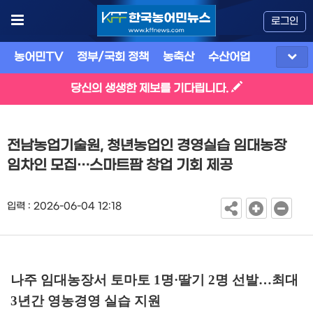
로그인
농어민TV
정부/국회 정책
농축산
수산어업
식품
유
당신의 생생한 제보를 기다립니다.
전남농업기술원, 청년농업인 경영실습 임대농장
임차인 모집…스마트팜 창업 기회 제공
입력 : 2026-06-04 12:18
나주 임대농장서 토마토
1
명
·
딸기
2
명 선발
…
최대
3
년간 영농경영 실습 지원