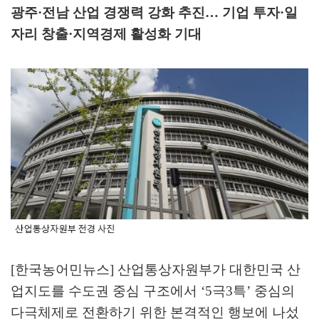
광주
·
전남 산업 경쟁력 강화 추진
…
기업 투자
·
일
자리 창출
·
지역경제 활성화 기대
[한국농어민뉴스] 산업통상자원부가 대한민국 산
업지도를 수도권 중심 구조에서
‘5
극
3
특
’
중심의
다극체제로 전환하기 위한 본격적인 행보에 나섰