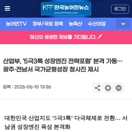
로그인
농어민TV
정부/국회 정책
농축산
수산어업
식품
유
당신의 생생한 제보를 기다립니다.
산업부, ‘5극3특 성장엔진 전략포럼’ 본격 가동…
광주·전남서 국가균형성장 청사진 제시
입력 : 2026-06-10 13:36
대한민국 산업지도
‘5
극
3
특
’
다극체제로 전환
…
서
남권 성장엔진 육성 본격화