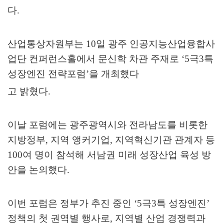
다
.
산업통상자원부는
10
일 광주 인공지능산업융합사
업단 컨퍼런스홀에서 문신학 차관 주재로
‘5
극
3
특
성장엔진 전략포럼
’
을 개최했다
고 밝혔다
.
이날 포럼에는 광주광역시와 전라남도를 비롯한
지방정부
,
지역 앵커기업
,
지역혁신기관 관계자 등
100
여 명이 참석해 서남권 미래 성장산업 육성 방
안을 논의했다
.
이번 포럼은 정부가 추진 중인
‘5
극
3
특 성장엔진
’
정책의 첫 권역별 행사로
,
지역별 산업 경쟁력과