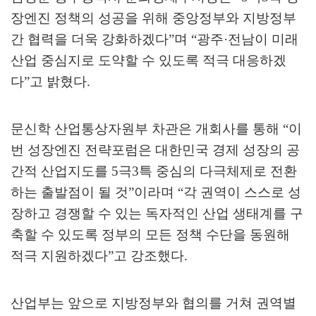
장엔진 정책의 성공을 위해 중앙정부와 지방정부
간 협력을 더욱 강화하겠다
”
며
“
광주
·
전남이 미래
산업 중심지로 도약할 수 있도록 적극 대응하겠
다
”
고 밝혔다
.
문신학 산업통상자원부 차관은 개회사를 통해
“
이
번 성장엔진 전략포럼은 대한민국 경제 성장의 공
간적 산업지도를
5
극
3
특 중심의 다극체제로 전환
하는 출발점이 될 것
”
이라며
“
각 권역이 스스로 성
장하고 경쟁할 수 있는 독자적인 산업 생태계를 구
축할 수 있도록 정부의 모든 정책 수단을 동원해
적극 지원하겠다
”
고 강조했다
.
산업부는 앞으로 지방정부와 협의를 거쳐 권역별