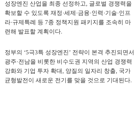
성장엔진 산업을 최종 선정하고
,
글로벌 경쟁력을
확보할 수 있도록 재정
·
세제
·
금융
·
인력
·
기술
·
인프
라
·
규제특례 등
7
종 정책지원 패키지를 조속히 마
련해 발표할 계획이다
.
정부의
‘5
극
3
특 성장엔진
’
전략이 본격 추진되면서
광주
·
전남을 비롯한 비수도권 지역의 산업 경쟁력
강화와 기업 투자 확대
,
양질의 일자리 창출
,
국가
균형발전이 새로운 전기를 맞을 것으로 기대된다
.