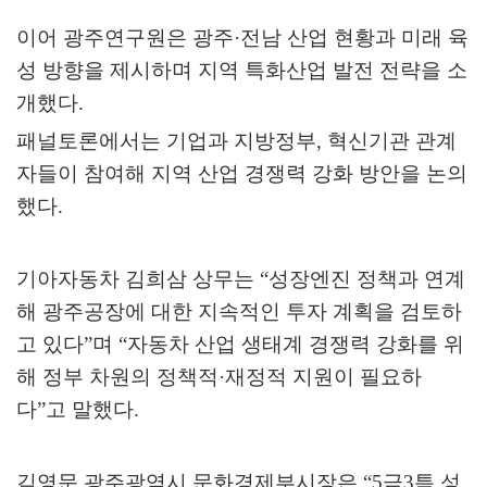
이어 광주연구원은 광주
·
전남 산업 현황과 미래 육
성 방향을 제시하며 지역 특화산업 발전 전략을 소
개했다
.
패널토론에서는 기업과 지방정부
,
혁신기관 관계
자들이 참여해 지역 산업 경쟁력 강화 방안을 논의
했다
.
기아자동차 김희삼 상무는
“
성장엔진 정책과 연계
해 광주공장에 대한 지속적인 투자 계획을 검토하
고 있다
”
며
“
자동차 산업 생태계 경쟁력 강화를 위
해 정부 차원의 정책적
·
재정적 지원이 필요하
다
”
고 말했다
.
김영문 광주광역시 문화경제부시장은
“5
극
3
특 성