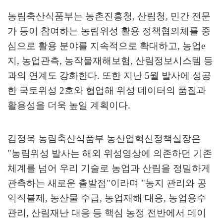
농림축산식품부는 농촌진흥청
,
산림청
,
민간 전문
가 등이 참여하는 농림위성 활용 정책협의체를 중
심으로 활용 분야를 지속적으로 확대하고
,
농업
e
지
,
농업관측
,
농작물재해보험
,
산림정보시스템 등
과의 연계도 강화한다
.
또한 지난
5
월 발사에 성공
한 국토위성
2
호와 협업해 위성 데이터의 품질과
활용성을 더욱 높일 계획이다
.
김정욱 농림축산식품부 농산업혁신정책실장은
"
농림위성 발사는 해외 위성영상에 의존하던 기존
체계를 넘어 우리 기술로 농업과 산림을 정밀하게
관측하는 새로운 출발점
"
이라며
"
농지 관리와 공
익직불제
,
농산물 수급
,
농업재해 대응
,
농업용수
관리
,
산림재난 대응 등 핵심 농정 전반에서 데이