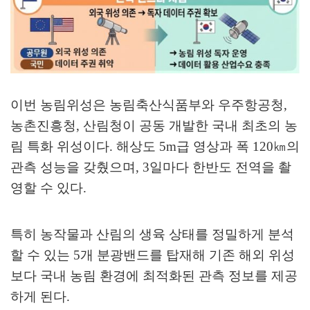
이번 농림위성은 농림축산식품부와 우주항공청
,
농촌진흥청
,
산림청이 공동 개발한 국내 최초의 농
림 특화 위성이다
.
해상도
5m
급 영상과 폭
120
㎞
의
관측 성능을 갖췄으며
, 3
일마다 한반도 전역을 촬
영할 수 있다
.
특히 농작물과 산림의 생육 상태를 정밀하게 분석
할 수 있는
5
개 분광밴드를 탑재해 기존 해외 위성
보다 국내 농림 환경에 최적화된 관측 정보를 제공
하게 된다
.