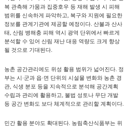
복 관측해 가뭄과 집중호우 등 재해 발생 시 피해
범위를 신속하게 파악하고
,
복구와 지원에 필요한
정보를 관계기관에 제공할 예정이다
.
산불과 산사
태
,
산림 병해충 피해 역시 광역 단위에서 빠르게
분석할 수 있어 산림 재난 대응 역량도 크게 향상
될 것으로 기대된다
.
농촌 공간관리에도 위성 활용 범위가 넓어진다
.
정
부는 시
·
군과 읍
·
면 단위의 시설물 변화와 농촌 경
관
,
식생 분포 등을 지속적으로 분석해 공간계획
수립과 관리에 활용하고
,
불법 성토나 무단 개발
등 공간 변화도 보다 체계적으로 관리할 계획이다
.
민간 활용 분야도 확대된다
.
농림축산식품부는 위