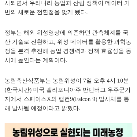
사되면서 우리나라 농업과 산림 정책이 데이터 기
반의 새로운 전환점을 맞게 됐다
.
정부는 해외 위성영상에 의존하던 관측체계를 국
산 기술로 전환하고
,
위성 데이터를 활용한 과학농
정을 본격 추진해 농업 경쟁력과 정책 효율성을 동
시에 높인다는 계획이다
.
농림축산식품부는 농림위성이
7
일 오후
4
시
10
분
(
한국시간
)
미국 캘리포니아주 반덴버그 우주군기
지에서 스페이스
X
의 팰컨
9(Falcon 9)
발사체를 통
해 발사될 예정이라고 밝혔다
.