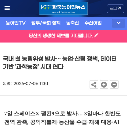
로그인
농어민TV
정부/국회 정책
농축산
수산어업
식품
유
당신의 생생한 제보를 기다립니다.
국내 첫 농림위성 발사… 농업·산림 정책, 데이터
기반 '과학농정' 시대 연다
입력 : 2026-07-06 11:51
7
일 스페이스
X
팰컨
9
으로 발사
…
3
일마다 한반도
전역 관측
,
공익직불제
·
농산물 수급
·
재해 대응
·AI