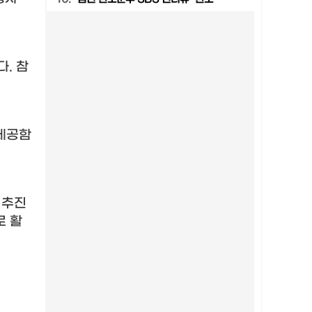
다
.
참
 제공함
 추진
로 활