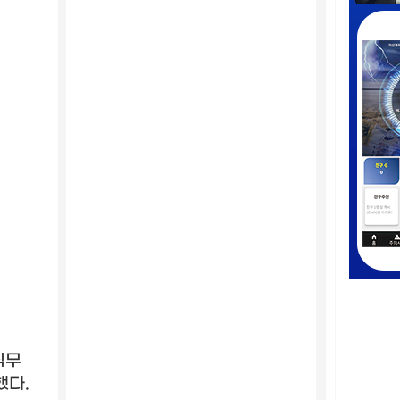
직무
했다
.