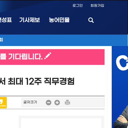
로그인
회원가입
편성표
기사제보
농어민몰
회
를 기다립니다.
 최대 12주 직무경험
글자크기