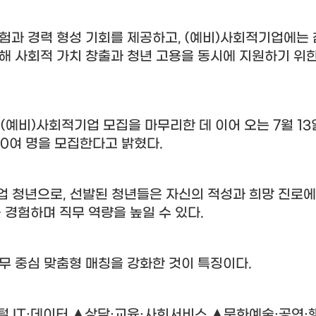
험과 경력 형성 기회를 제공하고
, (
예비
)
사회적기업에는 
해 사회적 가치 창출과 청년 고용을 동시에 지원하기 위
수
(
예비
)
사회적기업 모집을 마무리한 데 이어 오는
7
월
13
00
여 명을 모집한다고 밝혔다
.
업 청년으로
,
선발된 청년들은 자신의 적성과 희망 진로에
 경험하며 직무 역량을 높일 수 있다
.
무 중심 맞춤형 매칭을 강화한 것이 특징이다
.
털
IT·
데이터
▲
상담
·
교육
·
사회서비스
▲
문화예술
·
공연
·