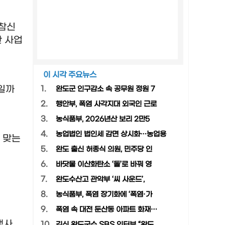
참신
한 사업
이 시각 주요뉴스
일까
1.
완도군 인구감소 속 공무원 정원 7
2.
행안부, 폭염 사각지대 외국인 근로
3.
농식품부, 2026년산 보리 2만5
4.
농업법인 법인세 감면 상시화…농업용
 맞는
5.
완도 출신 허종식 의원, 민주당 인
6.
바닷물 이산화탄소 ‘돌’로 바꿔 영
7.
완도수산고 관악부 ‘씨 사운드’,
8.
농식품부, 폭염 장기화에 ‘폭염·가
9.
폭염 속 대전 둔산동 아파트 화재…
행사
10.
김신 완도군수 SBS 인터뷰 “완도