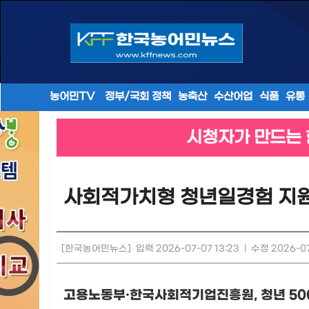
농어민TV
정부/국회 정책
농축산
수산어업
식품
유통
시청자가 만드는 
사회적가치형 청년일경험 지원
[한국농어민뉴스]
입력 2026-07-07 13:23
|
수정 2026-07
고용노동부
·
한국사회적기업진흥원
,
청년
50