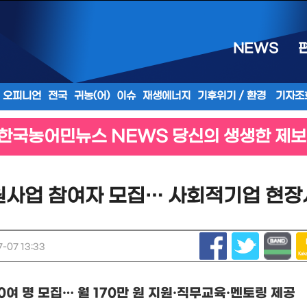
NEWS
오피니언
전국
귀농(어)
이슈
재생에너지
기후위기 / 환경
기자조
한국농어민뉴스 NEWS 당신의 생생한 제보
사업 참여자 모집… 사회적기업 현장서
-07 13:33
0
여 명 모집
…
월
170
만 원 지원
·
직무교육
·
멘토링 제공