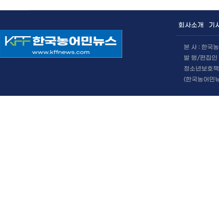
회사소개
기
본 사 : 한
발 행/편집인 
청소년보호책임
(한국농어민뉴