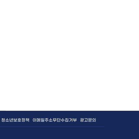
후보 단일화 합의 기자회견
황규형
조회수 2,358 회
|
2022.04.20
완도출신 성미영 작가와 함께한 작품·영
10 선정 국민투표” 참여하자
황규형
조회수 158 회
|
2022.04.18
김신 완도군수 예비후보 정책 공약
황규형
조회수 1,506 회
|
2022.04.14
신영균 완도군수 예비후보 정책 공약
청소년보호정책
이메일주소무단수집거부
광고문의
황규형