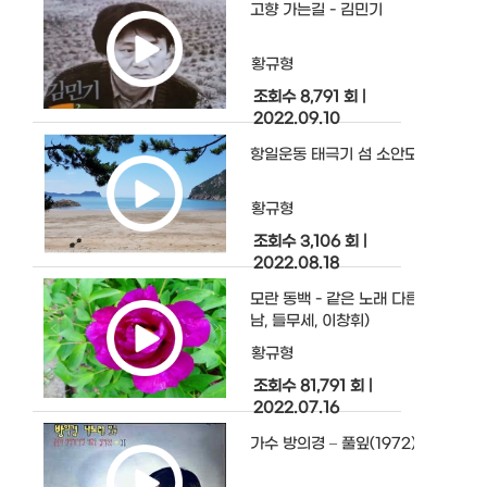
고향 가는길 - 김민기
황규형
조회수 8,791 회
|
2022.09.10
항일운동 태극기 섬 소안도, 가고 싶은
황규형
조회수 3,106 회
|
2022.08.18
모란 동백 - 같은 노래 다른 느낌(이제
남, 들무세, 이창휘)
황규형
조회수 81,791 회
|
2022.07.16
가수 방의경 – 풀잎(1972)