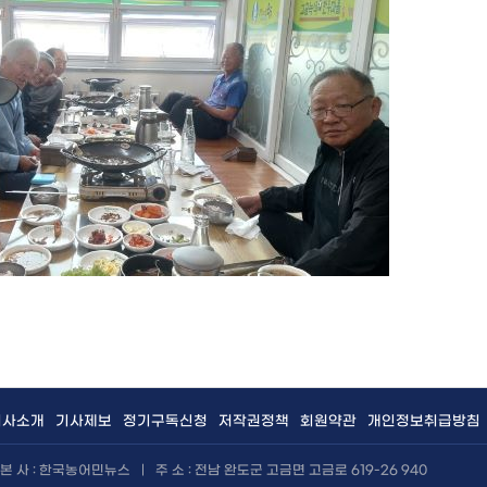
회사소개
기사제보
정기구독신청
저작권정책
회원약관
개인정보취급방침
본 사 : 한국농어민뉴스
|
주 소 : 전남 완도군 고금면 고금로 619-26 940