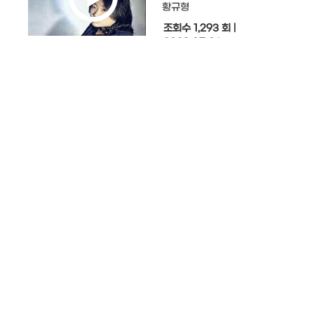
황규형
조회수 1,293 회
|
2022.07.03
안전한 전기 사용을 위한 무감전 시스
"ELPD"
황규형
조회수 153 회
|
2022.07.02
김다빈, ‘라함 바이올린(RAHAM VIO
대표
황규형
조회수 18,194 회
|
2022.06.25
제22회 장보고국악대전 전국경연대회.
년 9월 3일~ 9월 4일
황규형
조회수 324 회
|