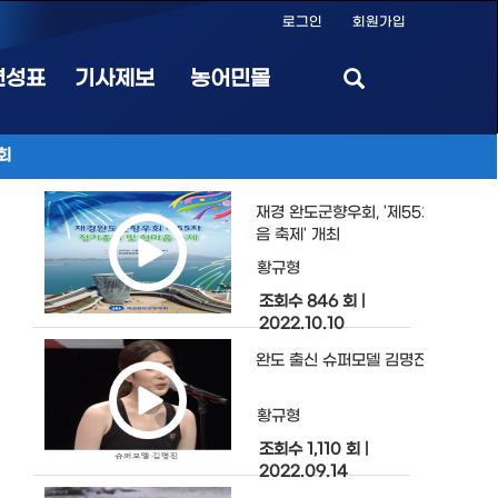
로그인
회원가입
편성표
기사제보
농어민몰
회
재경 완도군향우회, '제55차 정기총회
음 축제' 개최
황규형
조회수 846 회
|
2022.10.10
완도 출신 슈퍼모델 김명진을 응원해 
황규형
조회수 1,110 회
|
2022.09.14