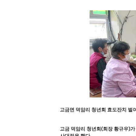
고금면 덕암리 청년회 효도잔치 벌
고금 덕암리 청년회
(
회장 황규우
)
가
사대접을 했다