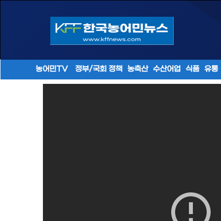
농어민TV
정부/국회 정책
농축산
수산어업
식품
유통