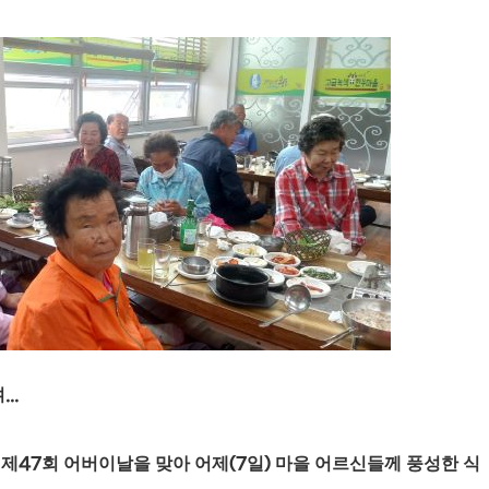
여
...
 제
47
회 어버이날을 맞아 어제
(7
일
)
마을 어르신들께 풍성한 식