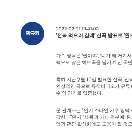
2022-02-21 13:41:03
황규형
‘
전복 먹으러 갈래
’
신곡 발표로
‘
완
가수 영탁은
‘
찐이야
’, ‘
니가 왜 거기서
력으로 많은 히트곡을 남기며 전 국
특히 지난
2
월
10
일 발표한 신곡
'
전
인상적인 곡으로 뮤직비디오가 유튜
수
’
의 인기를 입증했다
.
군 관계자는
“
인기 스타인 가수 영탁
각한다
”
면서
“
제목과 가사 덕분에
‘
완
업과 관광 활성화에도 도움이 될 것