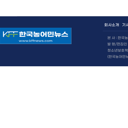
회사소개
기
본 사 : 한
발 행/편집인 
청소년보호책임
(한국농어민뉴