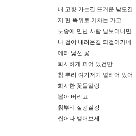
내 고향 가는길 뜨거운 남도길
저 편 뚝위로 기차는 가고
노중에 만난 사람 날보더니만
나 걸어 내려온길 되걸어가네
에라 낯선 꽃
화사하게 피어 있건만
칡 뿌리 여기저기 널리어 있어
화사한 꽃들일랑
뽑아 버리고
칡뿌리 질겅질겅
씹어나 뱉어보세