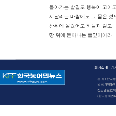
돌아가는 발길도 행복이 고이
시달리는 바람에도 그 몸은 섰
산위에 올랐어도 하늘과 같고
땅 위에 돋아나는 풀잎이어라
회사소개
기
본 사 : 한
발 행/편집인 
청소년보호책임
(한국농어민뉴