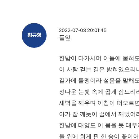
2022-07-03 20:01:45
황규형
풀잎
한밤이 다가서며 어둠에 묻혀
이 사람 걷는 길은 밝혀있으리
길가에 돌멩이라 설움을 말해
정다운 눈빛 속에 곱게 잠드리
새벽을 깨우며 아침이 떠오르
아가 잠 깨듯이 꿈에서 깨었어
한낮에 태양도 이 몸을 못 태
들 위에 희게 핀 한 송이 꽃이