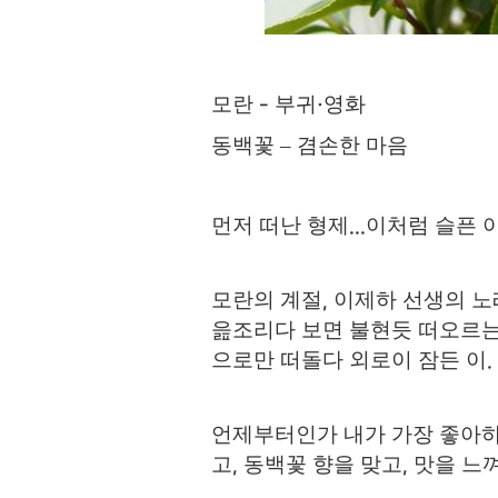
모란
부귀
영화
-
·
동백꽃
–
겸손한 마음
먼저 떠난 형제
이처럼 슬픈 
...
모란의 계절
이제하 선생의 
,
읊조리다 보면 불현듯 떠오르는
으로만 떠돌다 외로이 잠든 이
.
언제부터인가 내가 가장 좋아
고
동백꽃 향을 맞고
맛을 느
,
,