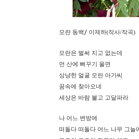
모란 동백
이제하(작사/작곡)
/
모란은 벌써 지고 없는데
먼 산에 뻐꾸기 울면
상냥한 얼굴 모란 아가씨
꿈속에 찾아오네
세상은 바람 불고 고달파라
나 어느 변방에
떠돌다 떠돌다 어느 나무 그늘