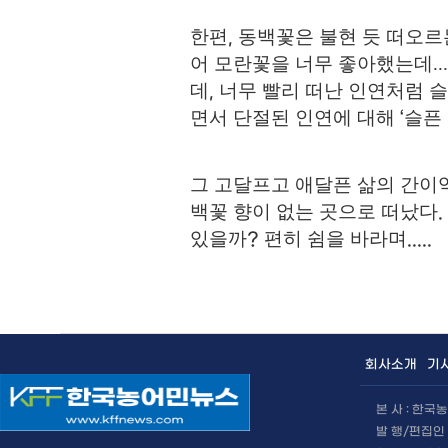
한편
동백꽃은 불현 듯 떠오르
,
어
모란
​꽃을 너무 좋아했는데...
데
너무 빨리 떠난 인연처럼 슬
,
면서 단절된 인연에 대해
슬픈
‘
그 고달프고 애달픈 삶의 간이
백꽃 향이 없는 곳으로 떠났다
.
있을까
편히 쉼을 바라며
?
.....
회사소개
기
본 사 : 한
발 행/편집인 