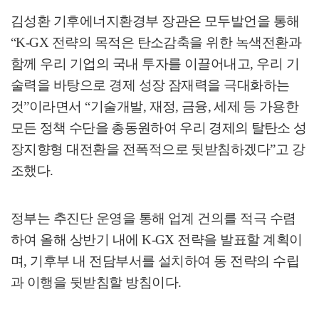
김성환 기후에너지환경부 장관은 모두발언을 통해
“K-GX
전략의 목적은 탄소감축을 위한 녹색전환과
함께 우리 기업의 국내 투자를 이끌어내고
,
우리 기
술력을 바탕으로 경제 성장 잠재력을 극대화하는
것
”
이라면서
“
기술개발
,
재정
,
금융
,
세제 등 가용한
모든 정책 수단을 총동원하여 우리 경제의 탈탄
소 성
장지향형 대전환을 전폭적으로 뒷받침하겠다
”
고 강
조했다
.
정부는 추진단 운영을 통해 업계 건의를 적극 수렴
하여 올해 상반기 내에
K-GX
전략을 발표할 계획이
며
,
기후부 내 전담부서를 설치하여 동 전략의 수립
과 이행을 뒷받침할 방침이다
.