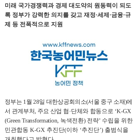
미래 국가경쟁력과 경제 대도약의 원동력이 되도
록 정부가 강력한 의지를 갖고 재정
·
세제
·
금융
·
규
제 등 전폭적으로 지원
정부는
1
월
28
일 대한상공회의소
(
서울 중구 소재
)
에
서 관계부처
,
주요 산업
협
·
단체와 합동으로
‘K-GX
(Green Transformation,
녹색전환
)
전략
’
수립을
위한
민관합동
K-GX
추진단
(
이하
‘
추진단
’)
출범식을
개최했다고 밝혔다
.