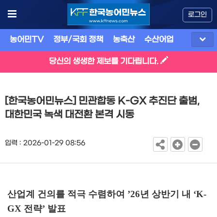
로그인
농어민TV
정부/국회 정책
농축산
수산어업
식품
유
당신의 생생한 제보를 기다립니다.
[한국농어민뉴스] 민관합동 K-GX 추진단 출범,
대한민국 녹색 대전환 본격 시동
입력 : 2026-01-29 08:56
산업계 건의를 적극 수렴하여
’26
년 상반기 내
‘K-
GX
전략
’
발표