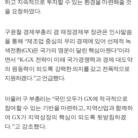
하고 지속적으로 투자할 수 있는 환경을 마련해줄 것
을 요청하였다
.
구윤철 경제부총리 겸 재정경제부 장관은 인사말씀
을 통해
“
제조업 중심의
우리 경제에 있어 선제적 녹
색전환
(GX)
은 국가의 명운이 달린 핵심아젠다
”
이
라
면서
“K-GX
전략이 미래 국가경쟁력과 경제 대도약
의 원동력이 되도록
강력한 의지를 갖고 전폭적으로
지원하겠다
.”
고 언급했다
.
아울러 구 부총리는
“
국민
모두가
GX
에 적극적으로
참여할 수 있는 기반을 마련하고
,
지역산업과
함께하
여
GX
가 지역성장의 핵심이 되도록 뒷받침하겠
다
.”
고 강조했다
.