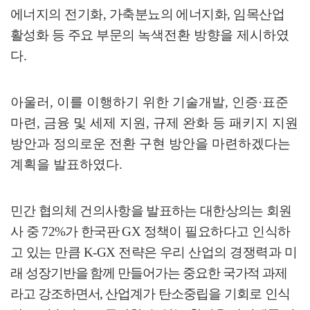
에너지의 전기화
,
가축분뇨의 에너지화
,
임목산업
활성화 등 주요 부문의
녹색전환 방향을 제시하였
다
.
아울러
,
이를 이행하기 위한 기술개발
,
인증
·
표준
마련
,
금융 및 세제 지원
,
규제 완화 등 패키지 지원
방안과 정의로운 전환 구현 방안을 마련하겠다는
계획을 발표하였다
.
민간 협의체 건의사항을 발표하는 대한상의는 회원
사 중
72%
가 한국판
GX
정책이 필요하다고 인식하
고 있는 만큼
K-GX
전략은 우리 산업의 경쟁력과
미
래 성장기반을 함께 만들어가는 중요한 국가적 과제
라고 강조하면서
,
산업계가
탄소중립을 기회로 인식