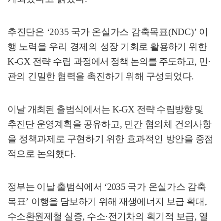
추진단은
‘2035
국가 온실가스 감축목표
(NDC)’
이
행 노력을 우리 경제의
성장 기회로 활용하기 위한
K-GX
전략 수립
과정에서 정책 논의를 주도하고
,
민
·
관의 긴밀한 협력을 촉진하기 위해 구성되었다
.
이날 개최된 출범식에서는
K-GX
전략 수립방향 및
추진단 운영계획을 공유
하고
,
민간 협의체 건의사항
을 정책과제로 구현하기 위한 효과적인 방안을
중점
적으로 논의했다
.
정부는 이날 출범식에서
‘2035
국가 온실가스 감축
목표
’
이행을 담보하기 위해 재생에너지 보급
확대
,
수소환원제철 실증
,
수소
·
전기차의 획기적 보급
,
열