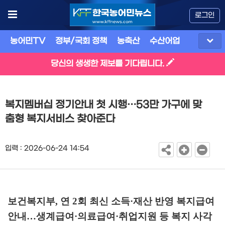
로그인
농어민TV
정부/국회 정책
농축산
수산어업
식품
유
당신의 생생한 제보를 기다립니다.
복지멤버십 정기안내 첫 시행…53만 가구에 맞
춤형 복지서비스 찾아준다
입력 : 2026-06-24 14:54
보건복지부
,
연
2
회 최신 소득
·
재산 반영 복지급여
안내
…
생계급여
·
의료급여
·
취업지원 등 복지 사각