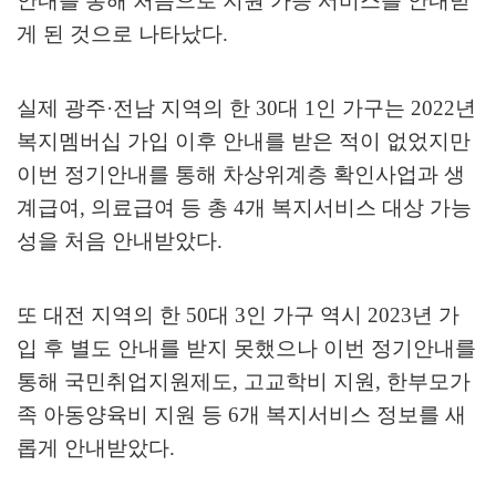
안내를 통해 처음으로 지원 가능 서비스를 안내받
게 된 것으로 나타났다
.
실제 광주
·
전남 지역의 한
30
대
1
인 가구는
2022
년
복지멤버십 가입 이후 안내를 받은 적이 없었지만
이번 정기안내를 통해 차상위계층 확인사업과 생
계급여
,
의료급여 등 총
4
개 복지서비스 대상 가능
성을 처음 안내받았다
.
또 대전 지역의 한
50
대
3
인 가구 역시
2023
년 가
입 후 별도 안내를 받지 못했으나 이번 정기안내를
통해 국민취업지원제도
,
고교학비 지원
,
한부모가
족 아동양육비 지원 등
6
개 복지서비스 정보를 새
롭게 안내받았다
.